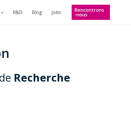
Rencontrons
R&D
Blog
Jobs
-nous
on
 de
Recherche