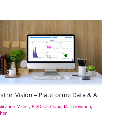
strel Vision – Plateforme Data & AI
lication Métier
,
BigData
,
Cloud
,
IA
,
Innovation
,
thon