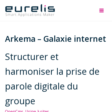
Aller
au
Mai
contenu
Men
Arkema – Galaxie internet
Structurer et
harmoniser la prise de
parole digitale du
groupe
OpenCms
, 
Usine à sites