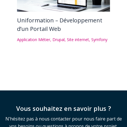
Uniformation – Développement
d’un Portail Web
Application Métier
,
Drupal
,
Site internet
,
Symfony
Vous souhaitez en savoir plus ?
N’hésitez pas à nous contacter pour nous faire part de
vos besoins ou questions à propos de votre projet.