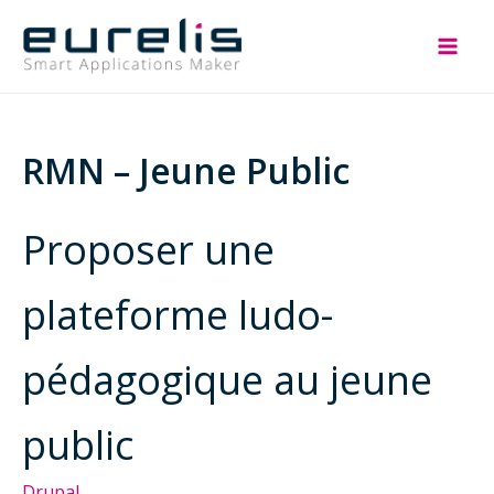
Aller
au
Mai
contenu
Men
RMN – Jeune Public
Proposer une
plateforme ludo-
pédagogique au jeune
public
Drupal